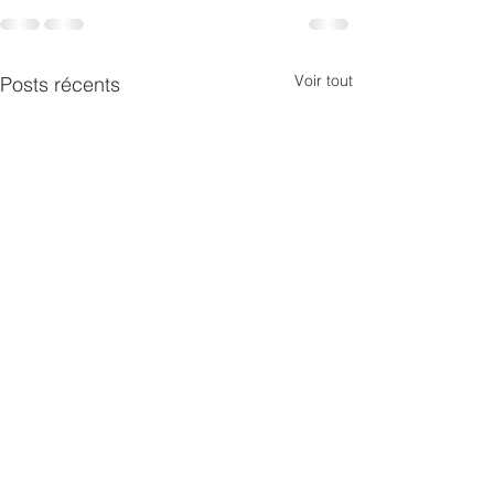
Voir tout
Posts récents
Un an est passé
Madagascar